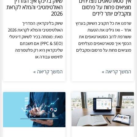
איך סטארטאפים מצליחים
שיווק בלינקדאין: המדריך
מוציאים פחות על פרסום
האולטימטיבי והמלא לקראת
ומקבלים יותר לידים
2026
שרפנו את כל תקציב השיווק בערוץ
שיווק בלינקדאין: המדריך
אחד – ואז גילינו את הטעות
האולטימטיבי והמלא לקראת 2026
ששורפת לרוב הסטארטאפים את
מאת: מומחה בכיר לשיווק דיגיטלי
הכסף איך סטארטאפים מצליחים
(PPC & SEO) אם חשבתם
מוציאים פחות על פרסום ומקבלים
שלינקדאין היא רק פלטפורמה
לחיפוש עבודה או
המשך קריאה »
המשך קריאה »