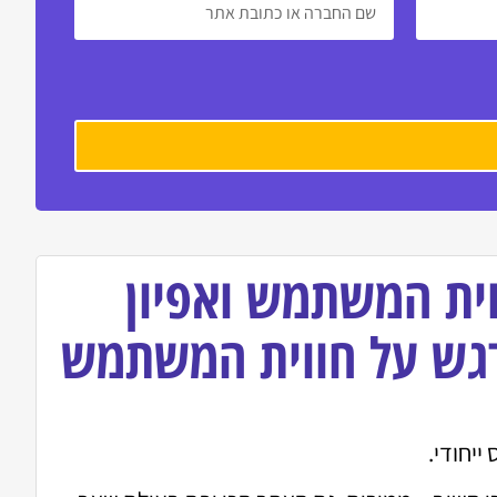
וית המשתמש ואפיון
דגש על חווית המשתמש
ייחודי.