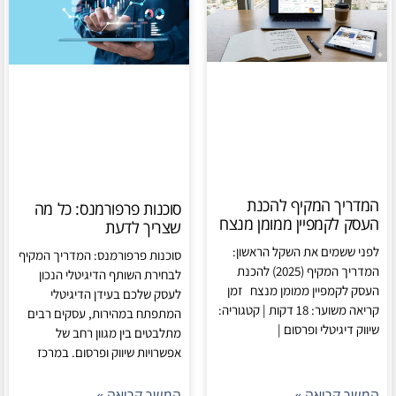
המדריך המקיף להכנת
סוכנות פרפורמנס: כל מה
העסק לקמפיין ממומן מנצח
שצריך לדעת
לפני ששמים את השקל הראשון:
סוכנות פרפורמנס: המדריך המקיף
המדריך המקיף (2025) להכנת
לבחירת השותף הדיגיטלי הנכון
העסק לקמפיין ממומן מנצח זמן
לעסק שלכם בעידן הדיגיטלי
קריאה משוער: 18 דקות | קטגוריה:
המתפתח במהירות, עסקים רבים
שיווק דיגיטלי ופרסום |
מתלבטים בין מגוון רחב של
אפשרויות שיווק ופרסום. במרכז
המשך קריאה »
המשך קריאה »