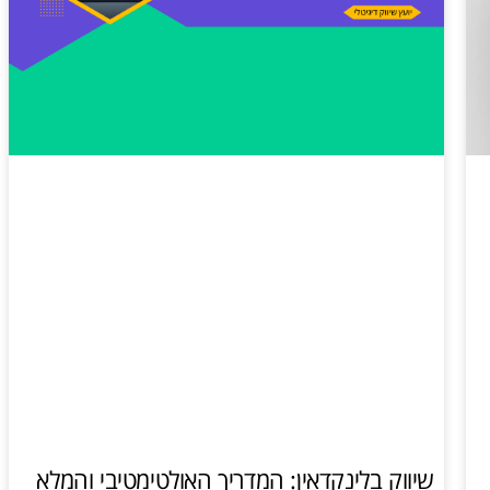
שיווק בלינקדאין: המדריך האולטימטיבי והמלא