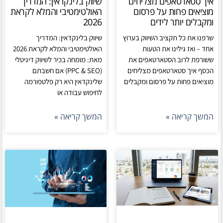
איך סטארטאפים מצליחים
שיווק בלינקדאין: המדריך
מוציאים פחות על פרסום
האולטימטיבי והמלא לקראת
ומקבלים יותר לידים
2026
שרפנו את כל תקציב השיווק בערוץ
שיווק בלינקדאין: המדריך
אחד – ואז גילינו את הטעות
האולטימטיבי והמלא לקראת 2026
ששורפת לרוב הסטארטאפים את
מאת: מומחה בכיר לשיווק דיגיטלי
הכסף איך סטארטאפים מצליחים
(PPC & SEO) אם חשבתם
מוציאים פחות על פרסום ומקבלים
שלינקדאין היא רק פלטפורמה
לחיפוש עבודה או
המשך קריאה »
המשך קריאה »