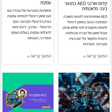
עסקית
קידום אורגני AEO במנועי
בינה מלאכותית
החשיבות המכרעת של עבודה עם
יועץ שיווק דיגיטלי לצמיחה עסקית
AEO אופטימיזציה למנועי תשובה:
בעידן הדיגיטלי הקדמה: הנוף
המהפכה הבאה בשיווק דיגיטלי
הדיגיטלי – מורכב, דינמי וחיוני
לחנויות איקומרס לפני שלוש שנים,
להצלחה עסקית בעולם העסקי
מנהל שיווק של חברת טכנולוגיה
המודרני, הנוכחות
בינונית התקשר אלי עם בעיה
מעניינת. המכירות
המשך קריאה »
המשך קריאה »