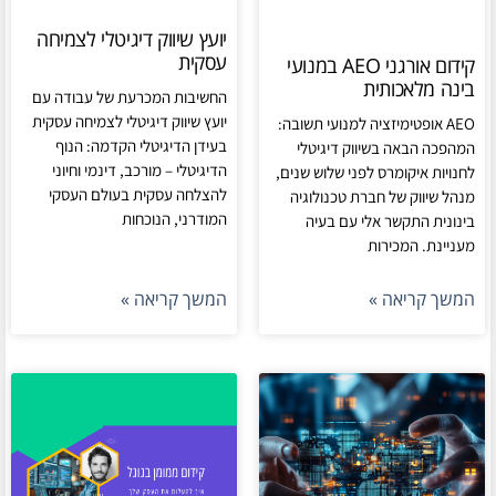
יועץ שיווק דיגיטלי לצמיחה
עסקית
קידום אורגני AEO במנועי
בינה מלאכותית
החשיבות המכרעת של עבודה עם
יועץ שיווק דיגיטלי לצמיחה עסקית
AEO אופטימיזציה למנועי תשובה:
בעידן הדיגיטלי הקדמה: הנוף
המהפכה הבאה בשיווק דיגיטלי
הדיגיטלי – מורכב, דינמי וחיוני
לחנויות איקומרס לפני שלוש שנים,
להצלחה עסקית בעולם העסקי
מנהל שיווק של חברת טכנולוגיה
המודרני, הנוכחות
בינונית התקשר אלי עם בעיה
מעניינת. המכירות
המשך קריאה »
המשך קריאה »