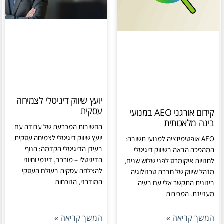
יועץ שיווק דיגיטלי לצמיחה
עסקית
קידום אורגני AEO במנועי
בינה מלאכותית
החשיבות המכרעת של עבודה עם
יועץ שיווק דיגיטלי לצמיחה עסקית
AEO אופטימיזציה למנועי תשובה:
בעידן הדיגיטלי הקדמה: הנוף
המהפכה הבאה בשיווק דיגיטלי
הדיגיטלי – מורכב, דינמי וחיוני
לחנויות איקומרס לפני שלוש שנים,
להצלחה עסקית בעולם העסקי
מנהל שיווק של חברת טכנולוגיה
המודרני, הנוכחות
בינונית התקשר אלי עם בעיה
מעניינת. המכירות
המשך קריאה »
המשך קריאה »