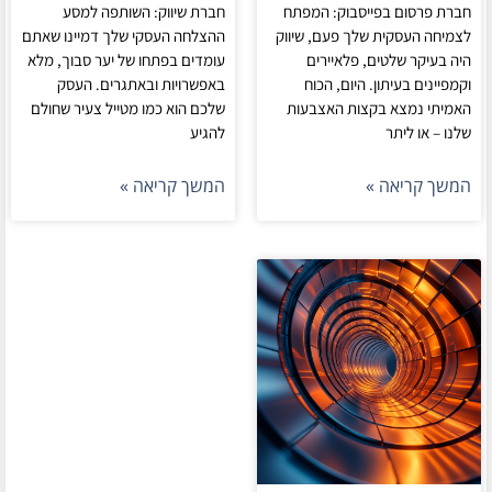
חברת פרסום בפייסבוק: המפתח
חברת שיווק: השותפה למסע
לצמיחה העסקית שלך פעם, שיווק
ההצלחה העסקי שלך דמיינו שאתם
היה בעיקר שלטים, פלאיירים
עומדים בפתחו של יער סבוך, מלא
וקמפיינים בעיתון. היום, הכוח
באפשרויות ובאתגרים. העסק
האמיתי נמצא בקצות האצבעות
שלכם הוא כמו מטייל צעיר שחולם
שלנו – או ליתר
להגיע
המשך קריאה »
המשך קריאה »