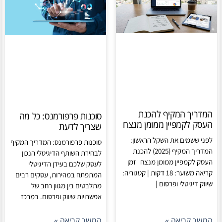
המדריך המקיף להכנת
סוכנות פרפורמנס: כל מה
העסק לקמפיין ממומן מנצח
שצריך לדעת
לפני ששמים את השקל הראשון:
סוכנות פרפורמנס: המדריך המקיף
המדריך המקיף (2025) להכנת
לבחירת השותף הדיגיטלי הנכון
העסק לקמפיין ממומן מנצח זמן
לעסק שלכם בעידן הדיגיטלי
קריאה משוער: 18 דקות | קטגוריה:
המתפתח במהירות, עסקים רבים
שיווק דיגיטלי ופרסום |
מתלבטים בין מגוון רחב של
אפשרויות שיווק ופרסום. במרכז
המשך קריאה »
המשך קריאה »