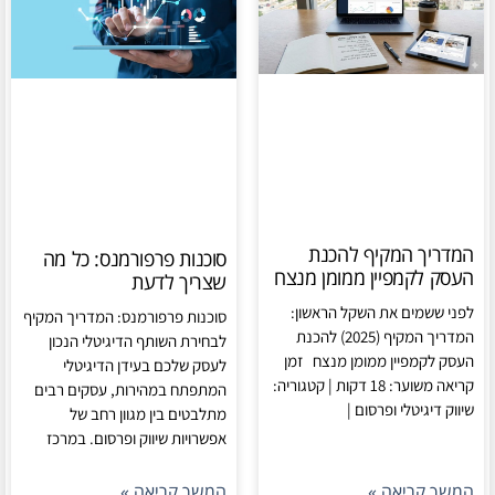
המדריך המקיף להכנת
סוכנות פרפורמנס: כל מה
העסק לקמפיין ממומן מנצח
שצריך לדעת
לפני ששמים את השקל הראשון:
סוכנות פרפורמנס: המדריך המקיף
המדריך המקיף (2025) להכנת
לבחירת השותף הדיגיטלי הנכון
העסק לקמפיין ממומן מנצח זמן
לעסק שלכם בעידן הדיגיטלי
קריאה משוער: 18 דקות | קטגוריה:
המתפתח במהירות, עסקים רבים
שיווק דיגיטלי ופרסום |
מתלבטים בין מגוון רחב של
אפשרויות שיווק ופרסום. במרכז
המשך קריאה »
המשך קריאה »