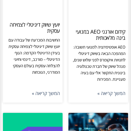
יועץ שיווק דיגיטלי לצמיחה
עסקית
קידום אורגני AEO במנועי
בינה מלאכותית
החשיבות המכרעת של עבודה עם
יועץ שיווק דיגיטלי לצמיחה עסקית
AEO אופטימיזציה למנועי תשובה:
בעידן הדיגיטלי הקדמה: הנוף
המהפכה הבאה בשיווק דיגיטלי
הדיגיטלי – מורכב, דינמי וחיוני
לחנויות איקומרס לפני שלוש שנים,
להצלחה עסקית בעולם העסקי
מנהל שיווק של חברת טכנולוגיה
המודרני, הנוכחות
בינונית התקשר אלי עם בעיה
מעניינת. המכירות
המשך קריאה »
המשך קריאה »