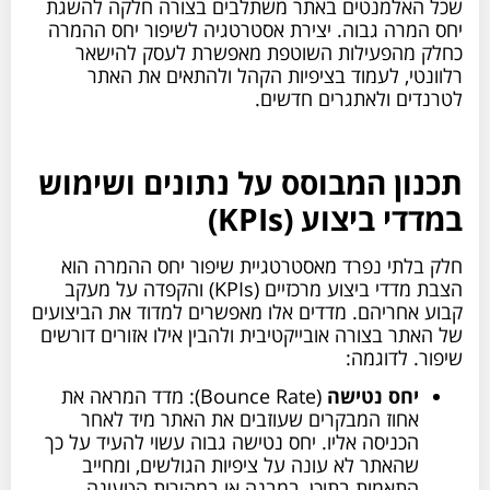
שכל האלמנטים באתר משתלבים בצורה חלקה להשגת
יחס המרה גבוה. יצירת אסטרטגיה לשיפור יחס ההמרה
כחלק מהפעילות השוטפת מאפשרת לעסק להישאר
רלוונטי, לעמוד בציפיות הקהל ולהתאים את האתר
לטרנדים ולאתגרים חדשים.
תכנון המבוסס על נתונים ושימוש
במדדי ביצוע (KPIs)
חלק בלתי נפרד מאסטרטגיית שיפור יחס ההמרה הוא
הצבת מדדי ביצוע מרכזיים (KPIs) והקפדה על מעקב
קבוע אחריהם. מדדים אלו מאפשרים למדוד את הביצועים
של האתר בצורה אובייקטיבית ולהבין אילו אזורים דורשים
שיפור. לדוגמה:
יחס נטישה
(Bounce Rate): מדד המראה את
אחוז המבקרים שעוזבים את האתר מיד לאחר
הכניסה אליו. יחס נטישה גבוה עשוי להעיד על כך
שהאתר לא עונה על ציפיות הגולשים, ומחייב
התאמות בתוכן, במבנה או במהירות הטעינה.