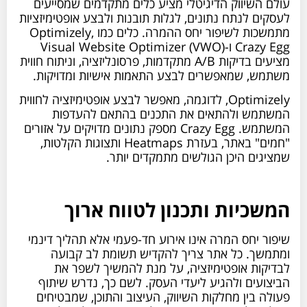
עולם השיווק הדיגיטלי מציע כלים מתקדמים שמסייעים
לעסקים לנתח נתונים, לגלות תובנות ולבצע אופטימיזציות
מתמשכות לשיפור יחס ההמרה. כלים כמו Optimizely,
Crazy Egg ו-Visual Website Optimizer (VWO)
מציעים בדיקות A/B מתקדמות, פרסונליזציה, וניתוח חווית
משתמש, שמאפשרים לבצע התאמות אישיות ומדויקות.
Optimizely, לדוגמה, מאפשר לבצע אופטימיזציה לחווית
המשתמש ולהתאים את התכנים בהתאם להעדפות
המשתמש. Crazy Egg מספק נתונים מדויקים על אזורים
"חמים" באתר, בעזרת Heatmaps ותצוגות הקלטות,
שמציגים היכן הגולשים מתמקדים יותר.
המשכיות ותכנון לטווח ארוך
שיפור יחס המרה אינו אירוע חד-פעמי אלא תהליך דינמי
ומתמשך. כל אתר צריך להקדיש תשומת לב קבועה
לבדיקות אופטימיזציה, על מנת להמשיך לשפר את
הביצועים ולהגיע ליעדי העסק. לשם כך, נדרש שיתוף
פעולה בין מחלקות השיווק, העיצוב והתוכן, שמבטיחים