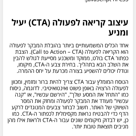
עיצוב קריאה לפעולה (CTA) יעיל
ומניע
אחד הכלים המשמעותיים ביותר בהובלת המבקר לפעולה
הוא הקריאה לפעולה (Call to Action – CTA). הצבת
כפתור CTA בולט, ממוקד ומשכנע מסייעת לגולש להבין
את השלב הבא בתהליך. בחירת צבע ה-CTA, מיקומו,
וגודלו יכולים להשפיע בצורה מכרעת על יחס ההמרה.
הנוסח המומלץ עבור CTA צריך להיות ברור ומזמין, ומכוון
לפעולה הרצויה באופן פשוט ואינטואיטיבי. לדוגמה, ניסוח
כמו "התחל את המסע שלך", "הירשם עכשיו", או "קנה
עכשיו" מעודד את המבקר לפעולה ומחזק את המסר
השיווקי של האתר. חשוב לבחור צבעים המנוגדים לרקע
הדף כדי להבטיח נראות מקסימלית לכפתור ה-CTA. כמו
כן, יש לבדוק מיקומים שונים עבור ה-CTA ולראות אילו מהן
מניבים תוצאות טובות יותר.