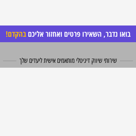
בואו נדבר, השאירו פרטים ואחזור אליכם
בהקדם!
שירותי שיווק דיגיטלי מותאמים אישית ליעדים שלך
תור סוכנות פרפורמנס אנחנו ממוקדים רק בדבר אחד – היעדים שלך ואיך אנחנו
מרסקים אותם ומרימים אותך לגבהים חדשים.
אנחנו לא מתמקדים רק בתוצאות הקמפיינים אלא חושבים יצירתי ובגדול,
ומסתכלים יחד איתך על התוצאות העסקיות בפועל ותפקוד מערך המכירות.
חזון שלנו – לפתח ולוודא שכל החלקים בשרשרת מתפקדים במקסימום האפשרי
בשביל לעמוד ביעדים הקיימים
ולהגיע לגבהים חדשים שעוד לא הכרת והאמנת שאפשריים בעסק שלך.
השאירו הודעה ואחזור אליכם עם כל הפרטים.