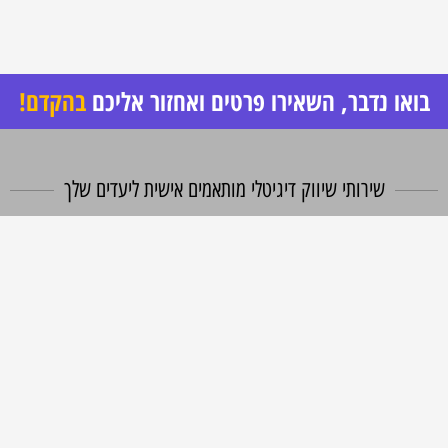
בואו נדבר, השאירו פרטים ואחזור אליכם
בהקדם!
שירותי שיווק דיגיטלי מותאמים אישית ליעדים שלך
תור סוכנות פרפורמנס אנחנו ממוקדים רק בדבר אחד – היעדים שלך ואיך אנחנו
מרסקים אותם ומרימים אותך לגבהים חדשים.
אנחנו לא מתמקדים רק בתוצאות הקמפיינים אלא חושבים יצירתי ובגדול,
ומסתכלים יחד איתך על התוצאות העסקיות בפועל ותפקוד מערך המכירות.
חזון שלנו – לפתח ולוודא שכל החלקים בשרשרת מתפקדים במקסימום האפשרי
בשביל לעמוד ביעדים הקיימים
ולהגיע לגבהים חדשים שעוד לא הכרת והאמנת שאפשריים בעסק שלך.
השאירו הודעה ואחזור אליכם עם כל הפרטים.
ם מלא