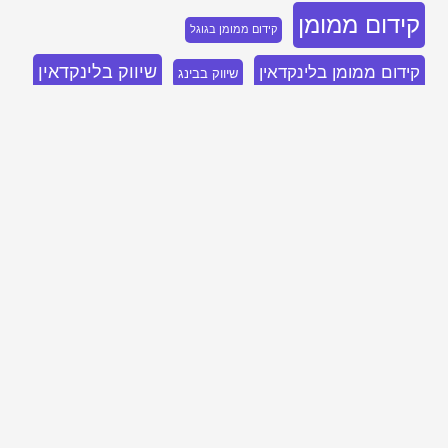
קידום ממומן
קידום ממומן בגוגל
שיווק בלינקדאין
קידום ממומן בלינקדאין
שיווק בבינג
שיווק נייטיב
שיווק דיגיטלי
שיווק בפייסבוק
בואו נדבר, השאירו פרטים ואחזור אליכם
בהקדם!
שירותי שיווק דיגיטלי מותאמים אישית ליעדים שלך
בתור סוכנות פרפורמנס אנחנו ממוקדים רק בדבר אחד – היעדים שלך ואיך אנחנו
מרסקים אותם ומרימים אותך לגבהים חדשים.
אנחנו לא מתמקדים רק בתוצאות הקמפיינים אלא חושבים יצירתי ובגדול,