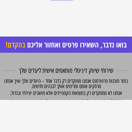
בואו נדבר, השאירו פרטים ואחזור אליכם
בהקדם!
שירותי שיווק דיגיטלי מותאמים אישית ליעדים שלך
תור סוכנות פרפורמנס אנחנו ממוקדים רק בדבר אחד – היעדים שלך ואיך אנחנו
מרסקים אותם ומרימים אותך לגבהים חדשים.
אנחנו לא מתמקדים רק בתוצאות הקמפיינים אלא חושבים יצירתי ובגדול,
ומסתכלים יחד איתך על התוצאות העסקיות בפועל ותפקוד מערך המכירות.
חזון שלנו – לפתח ולוודא שכל החלקים בשרשרת מתפקדים במקסימום האפשרי
בשביל לעמוד ביעדים הקיימים
ולהגיע לגבהים חדשים שעוד לא הכרת והאמנת שאפשריים בעסק שלך.