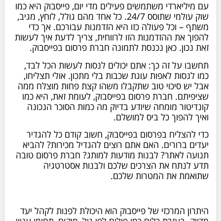
עם מיליארדי משתמשים פעילים מדי יום, פייסבוק היא כמו
שוק עולמי שתוסס 24/7. כל אחד מהם גולל, לוחץ, מגיב,
משתף – וכל פעולה כזו היא הזדמנות עבורכם. אך כדי
להפוך את ההזדמנות הזו לרווחית, צריך לדעת איך לעשות
זאת נכון. כאן נכנסת לתמונה חברת פרסום בפייסבוק.
תחשבו על זה כך: אתם יכולים לנסות לעשות הכל לבד,
כמו לנסות לאפות עוגת שכבות בלי מתכון. אולי תצליחו,
אבל יש סיכוי טוב שתקבלו משהו קצת פחות מוצלח ממה
שציפיתם. חברת פרסום בפייסבוק, לעומת זאת, היא כמו
קונדיטור מומחה שיודע בדיוק מה כמות הסוכר הנכונה
ואיך להפוך כל ביס למושלם.
כדי להצליח בפרסום בפייסבוק, חשוב קודם כל להגדיר
יעדים ברורים. האם אתם רוצים להגדיל מכירות? להביא
תנועה לאתר? לבנות מודעות למותג? חברת פרסום טובה
תדע לנתח את הצרכים שלכם ולבנות אסטרטגיה
שתואמת את המטרות שלכם.
היתרון המרכזי של פייסבוק הוא היכולת לפנות לקהל יעד
מדויק. בעזרת כלים כמו פילוח לפי גיל, מיקום, תחומי עניין