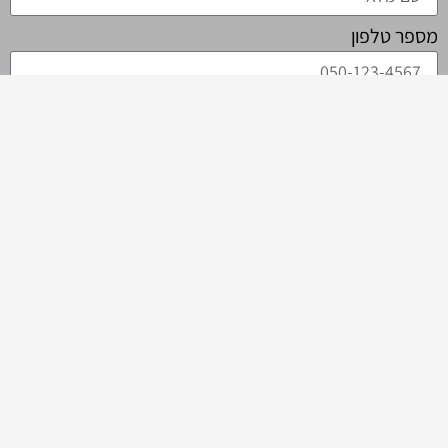
ספר טלפון
ואר אלקטרוני
ם העסק
אני מאשר/ת כי קראתי ואני מסכים/ה ל-
מדיניות הפרטיות
דברו איתי!