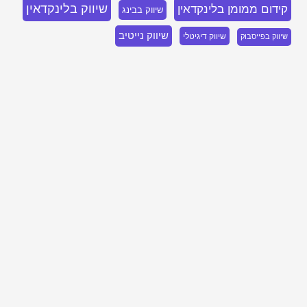
שיווק בלינקדאין
קידום ממומן בלינקדאין
שיווק בבינג
שיווק נייטיב
שיווק דיגיטלי
שיווק בפייסבוק
בואו נדבר, השאירו פרטים ואחזור אליכם
בהקדם!
שירותי שיווק דיגיטלי מותאמים אישית ליעדים שלך
בתור סוכנות פרפורמנס אנחנו ממוקדים רק בדבר אחד – היעדים שלך ואיך אנחנו
מרסקים אותם ומרימים אותך לגבהים חדשים.
אנחנו לא מתמקדים רק בתוצאות הקמפיינים אלא חושבים יצירתי ובגדול,
ומסתכלים יחד איתך על התוצאות העסקיות בפועל ותפקוד מערך המכירות.