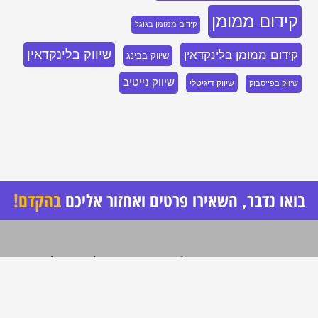
קידום ממומן
קידום ממומן בגוגל
שיווק בלינקדאין
קידום ממומן בלינקדאין
שיווק בבינג
שיווק נייטיב
שיווק דיגיטלי
שיווק בפייסבוק
בואו נדבר, השאירו פרטים ואחזור אליכם
בהקדם!
שירותי שיווק דיגיטלי מותאמים אישית ליעדים שלך
תור סוכנות פרפורמנס אנחנו ממוקדים רק בדבר אחד – היעדים שלך ואיך אנחנו
מרסקים אותם ומרימים אותך לגבהים חדשים.
אנחנו לא מתמקדים רק בתוצאות הקמפיינים אלא חושבים יצירתי ובגדול,